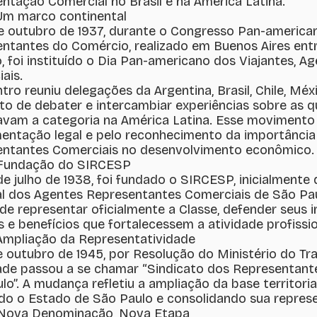
ntação Comercial no Brasil e na América Latina.
Um marco continental
e outubro de 1937, durante o Congresso Pan-american
ntantes do Comércio, realizado em Buenos Aires ent
, foi instituído o Dia Pan-americano dos Viajantes, 
ais.
tro reuniu delegações da Argentina, Brasil, Chile, Mé
to de debater e intercambiar experiências sobre as q
vam a categoria na América Latina. Esse movimento f
entação legal e pelo reconhecimento da importância
ntantes Comerciais no desenvolvimento econômico.
 Fundação do SIRCESP
e julho de 1938, foi fundado o SIRCESP, inicialmente
l dos Agentes Representantes Comerciais de São Pau
de representar oficialmente a Classe, defender seus 
s e benefícios que fortalecessem a atividade profissi
Ampliação da Representatividade
 outubro de 1945, por Resolução do Ministério do Tra
ade passou a se chamar “Sindicato dos Representant
lo”. A mudança refletiu a ampliação da base territori
do o Estado de São Paulo e consolidando sua represen
 Nova Denominação, Nova Etapa