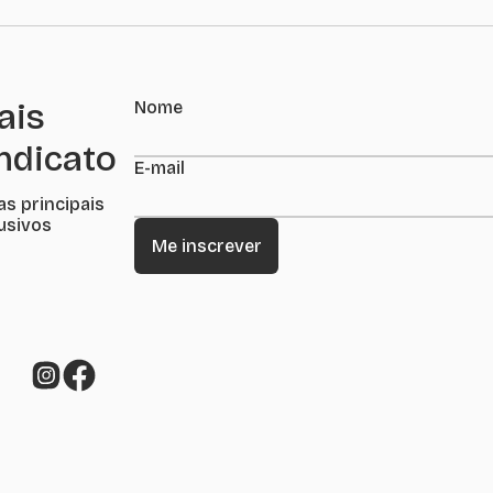
ais
Nome
indicato
E-mail
as principais
lusivos