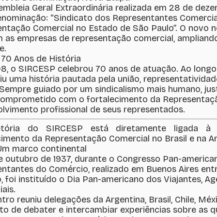
mbleia Geral Extraordinária realizada em 28 de deze
enominação: “Sindicato dos Representantes Comercia
ntação Comercial no Estado de São Paulo”. O novo 
as empresas de representação comercial, ampliando
e.
70 Anos de História
, o SIRCESP celebrou 70 anos de atuação. Ao longo d
iu uma história pautada pela união, representatividad
 Sempre guiado por um sindicalismo mais humano, just
comprometido com o fortalecimento da Representaç
lvimento profissional de seus representados.
etória do SIRCESP está diretamente ligada à o
cimento da Representação Comercial no Brasil e na Am
Um marco continental
e outubro de 1937, durante o Congresso Pan-american
ntantes do Comércio, realizado em Buenos Aires ent
, foi instituído o Dia Pan-americano dos Viajantes, 
ais.
tro reuniu delegações da Argentina, Brasil, Chile, Mé
to de debater e intercambiar experiências sobre as q