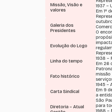
Represe
Missão, Visão e
1937 – 
valores
Em 1º d
Represe
outubro
Galeria dos
Comerci
Presidentes
O encon
propósi
impacta
Evolução do Logo
regulam
Represe
1938 –
Linha do tempo
Em 26 d
Patrona
missão 
Fato histórico
serviço
1945 – 
Em 9 de
Carta Sindical
a entid
São Pau
para to
Diretoria – Atual
1988 –