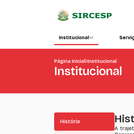
Institucional
Servi
Página Inicial
Institucional
Institucional
His
História
A traje