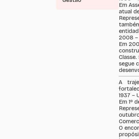
Gestão
Em Asse
atual d
Represe
também 
entidad
2008 – 
Em 2008
constru
Classe.
segue 
desenvo
A traj
fortale
1937 – 
Em 1º d
Represe
outubro
Comerci
O encon
propósi