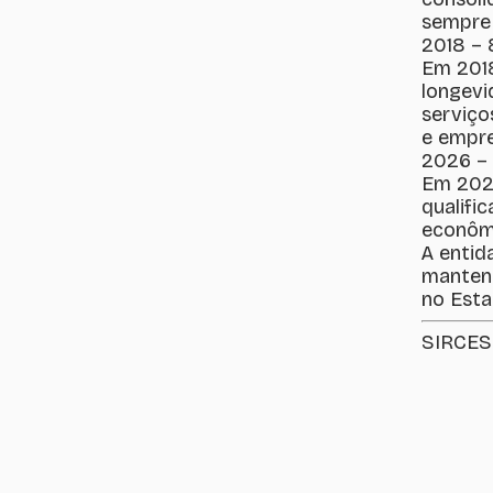
sempre 
2018 – 
Em 2018
longevi
serviço
e empre
2026 – 
Em 202
qualifi
econômi
A entid
mantend
no Esta
SIRCESP