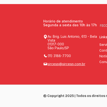
Horário de atendimento
Segunda a sexta das 10h às 17h
Av. Brig. Luis Antonio, 613 - Bela
Link
Vista
01317-000
Serv
São Paulo/SP
Cont
(11) 3188-7700
Notí
Conv
sircesp@sircesp.com.br
© Copyright 2025 | Todos os direitos