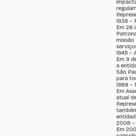
impacta
regulam
Represe
1938 –
Em 26 d
Patrona
missão 
serviço
1945 – 
Em 9 de
a entid
São Pau
para to
1988 –
Em Asse
atual d
Represe
também 
entidad
2008 – 
Em 2008
consoli