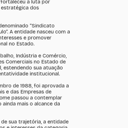
ortaleceu a luta por
 estratégica dos
 denominado “Sindicato
lo”. A entidade nasceu com a
interesses e promover
onal no Estado.
balho, Indústria e Comércio,
es Comerciais no Estado de
al, estendendo sua atuação
tatividade institucional.
mbro de 1988, foi aprovada a
is e das Empresas de
nome passou a contemplar
 ainda mais o alcance da
e sua trajetória, a entidade
s e interesses da categoria,