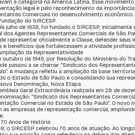
vam a categoria na América Latina. Esse movimento f
entação legal e pelo reconhecimento da importância
ntantes Comerciais no desenvolvimento econômico.
 Fundação do SIRCESP
e julho de 1938, foi fundado o SIRCESP, inicialmente
l dos Agentes Representantes Comerciais de São Pau
de representar oficialmente a Classe, defender seus 
s e benefícios que fortalecessem a atividade profissi
Ampliação da Representatividade
 outubro de 1945, por Resolução do Ministério do Tra
ade passou a se chamar “Sindicato dos Representant
lo”. A mudança refletiu a ampliação da base territori
do o Estado de São Paulo e consolidando sua represen
 Nova Denominação, Nova Etapa
mbleia Geral Extraordinária realizada em 28 de deze
enominação: “Sindicato dos Representantes Comercia
ntação Comercial no Estado de São Paulo”. O novo 
as empresas de representação comercial, ampliando
e.
70 Anos de História
, o SIRCESP celebrou 70 anos de atuação. Ao longo d
dou sua posição como referência na defesa dos direito