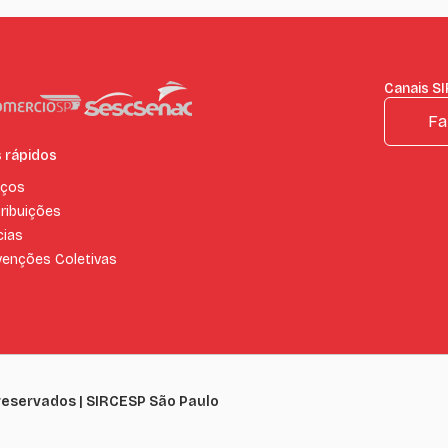
Canais S
Fa
s rápidos
iços
ribuições
cias
enções Coletivas
 reservados | SIRCESP São Paulo