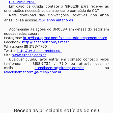
CCT 2025-2026
Em caso de dúvida, contate o SIRCESP para receber as
orientações necessárias para aplicar o conteúdo da CCT.
Para download das Convenções Coletivas
dos anos
anteriores
acesse:
CCT anos anteriores
Acompanhe as ações do SIRCESP em defesa do setor em
nossas redes sociais:
Instagram:
http://instagram.com/sindicatodosrepresentantes
Facebook:
http://facebook.com/sircesp
Whatspapp (11) 3188-7700
Twitter:
http://twitter.com/sircesp_
Site:
www.sircesp.com.br
Qualquer dúvida, favor entrar em contato conosco pelos
telefones: (11) 3188-7734 / 7710 ou através dos e-
mails:
atendimento@sircesp.com.br
ou
relacionamentorc@sircesp.com.br
Receba as principais notícias do seu