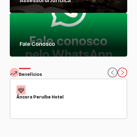
Assessoria Jurídica
Fale Conosco
Benefícios
Âncora Peruíbe Hotel
S