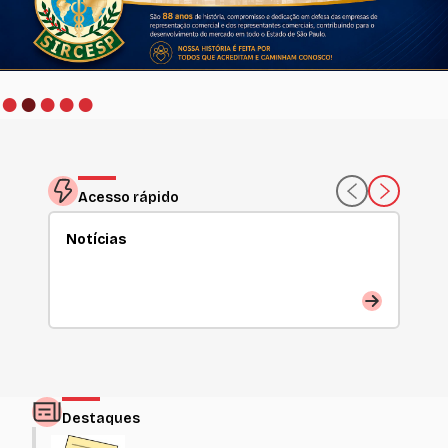
●
●
●
●
●
Acesso rápido
Notícias
Par
Destaques