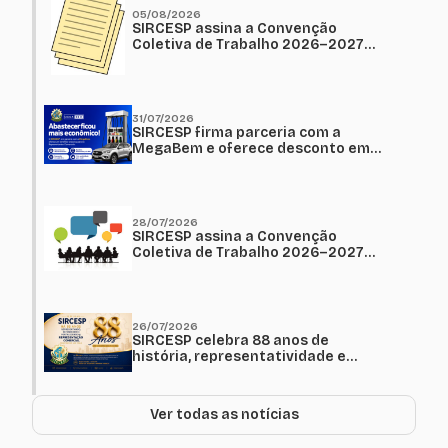
05/08/2026
SIRCESP assina a Convenção
Coletiva de Trabalho 2026–2027
para Presidente Prudente,
Guarulhos e Sorocaba
31/07/2026
SIRCESP firma parceria com a
MegaBem e oferece desconto em
combustíveis aos Representantes
Comerciais
28/07/2026
SIRCESP assina a Convenção
Coletiva de Trabalho 2026–2027
para Bauru, Franca, Jundiaí,
Ribeirão Preto e São José do Rio
Preto
26/07/2026
SIRCESP celebra 88 anos de
história, representatividade e
compromisso com a
Representação Comercial
Ver todas as notícias