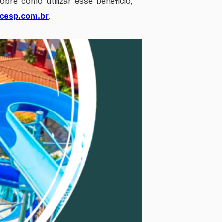
bre como utilizar esse benefício,
cesp.com.br
.