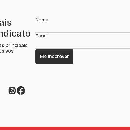
ais
Nome
indicato
E-mail
as principais
lusivos