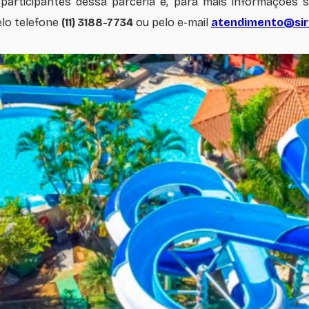
rticipantes dessa parceria e, para mais informações so
lo telefone
(11) 3188-7734
ou pelo e-mail
atendimento@sir