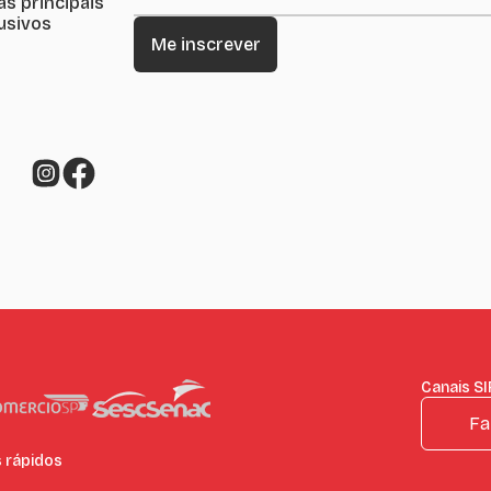
as principais
lusivos
Canais S
Fa
s rápidos