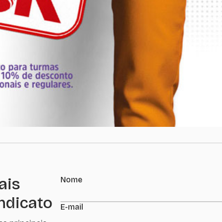
ais
Nome
indicato
E-mail