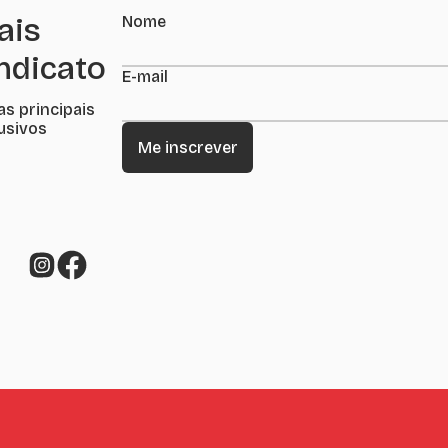
ais
Nome
indicato
E-mail
as principais
lusivos