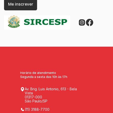
Horário de atendimento
Segunda a sexta das 10h às 17h
Av. Brig. Luis Antonio, 613 - Bela
Vista
01317-000
São Paulo/SP
(11) 3188-7700