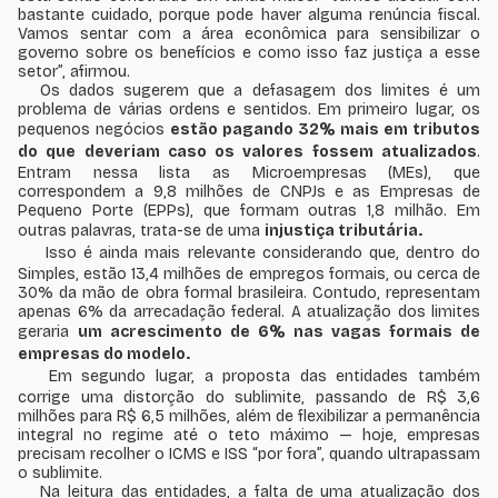
bastante cuidado, porque pode haver alguma renúncia fiscal.
Vamos sentar com a área econômica para sensibilizar o
governo sobre os benefícios e como isso faz justiça a esse
setor”, afirmou.
Os dados sugerem que a defasagem dos limites é um
problema de várias ordens e sentidos. Em primeiro lugar, os
pequenos negócios
estão pagando 32% mais em tributos
do que deveriam caso os valores fossem atualizados
.
Entram nessa lista as Microempresas (MEs), que
correspondem a 9,8 milhões de CNPJs e as Empresas de
Pequeno Porte (EPPs), que formam outras 1,8 milhão. Em
outras palavras, trata-se de uma
injustiça tributária.
Isso é ainda mais relevante considerando que, dentro do
Simples, estão 13,4 milhões de empregos formais, ou cerca de
30% da mão de obra formal brasileira. Contudo, representam
apenas 6% da arrecadação federal. A atualização dos limites
geraria
um acrescimento de 6% nas vagas formais de
empresas do modelo.
Em segundo lugar, a proposta das entidades também
corrige uma distorção do sublimite, passando de R$ 3,6
milhões para R$ 6,5 milhões, além de flexibilizar a permanência
integral no regime até o teto máximo — hoje, empresas
precisam recolher o ICMS e ISS “por fora”, quando ultrapassam
o sublimite.
Na leitura das entidades, a falta de uma atualização dos