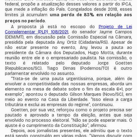
federal, propõe a atualização desses valores a partir do IPCA,
que mede a inflação do País. Congelados desde 2018, esses
limites já acumulam
uma perda de 83% em relação aos
preços no período
.
A proposta já está no escopo do
Projeto de Lei
Complementar (PLP) 108/2021
, do senador Jayme Campos
(DEM/MT), em discussão pela Comissão Especial na Câmara,
presidida pela deputada Any Ortiz (Cidadania/RS). Apesar de
não estar presente no evento, Any levou a pauta ao
presidente da Câmara dos Deputados, Hugo Motta, durante
reunião entre ele e o empresariado paulista. Na comissão, o
texto é relatado pelo deputado Jorge Goetten
(Republicanos/SC). Tiago Dimas (Podemos/TO) é outro
parlamentar envolvido no assunto.
“Trata-se de uma pauta urgentíssima, porque, além de
envolver a competitividade das nossas empresas, aborda um
elemento na mesa de debate sobre o fim da escala 6×1, por
exemplo”, apontou o deputado Gilson Marques (Novo/SC), em
meio ao evento na Casa da Liberdade. “Isso eleva a carga
tributária e exclui as empresas do regime”, continuou.
Goetten, por sua vez, reforçou como o projeto precisa ser
pautado e aprovado a tempo da eleição, antes que seja
envolvido no processo eleitoral. “Não se pode esperar mais. O
ajuste é o cumprimento da Constituição”, afirmou.
Depois, aos jornalistas presentes, ele admitiu que o texto
está sendo construído em várias mãos. “Vamos discutir com