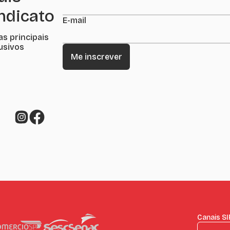
indicato
E-mail
as principais
lusivos
Canais S