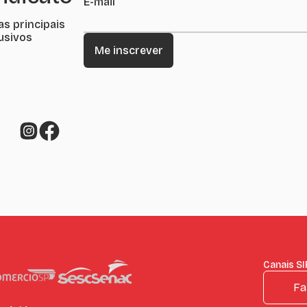
E-mail
as principais
lusivos
Canais S
Fa