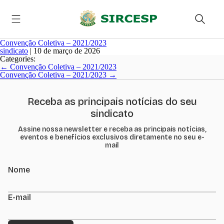
Convenção Coletiva – 2021/2023
sindicato
|
10 de março de 2026
Categories:
Navegação
←
Convenção Coletiva – 2021/2023
de
Convenção Coletiva – 2021/2023
→
Post
Receba as principais notícias do seu
sindicato
Assine nossa newsletter e receba as principais notícias,
eventos e benefícios exclusivos diretamente no seu e-
mail
Nome
E-mail