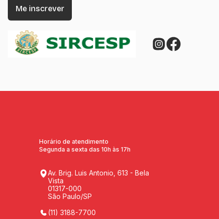
Horário de atendimento
Segunda a sexta das 10h às 17h
Av. Brig. Luis Antonio, 613 - Bela
Vista
01317-000
São Paulo/SP
(11) 3188-7700