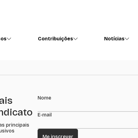
ços
Contribuições
Notícias
ais
Nome
indicato
E-mail
as principais
lusivos