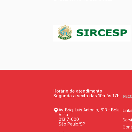
Horário de atendimento
Segunda a sexta das 10h às 17h
Av. Brig. Luis Antonio, 613 - Bela
Link
Vista
01317-000
Serv
São Paulo/SP
Cont