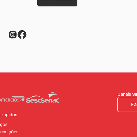
Canais S
Fa
s rápidos
iços
ribuições