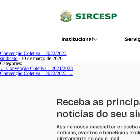
Institucional
Servi
Convenção Coletiva – 2022/2023
sindicato
|
10 de março de 2026
Categories:
Navegação
←
Convenção Coletiva – 2021/2023
de
Convenção Coletiva – 2022/2023
→
Post
Receba as princip
notícias do seu s
Assine nossa newsletter e receba 
notícias, eventos e benefícios exc
diretamente no seu e-mail