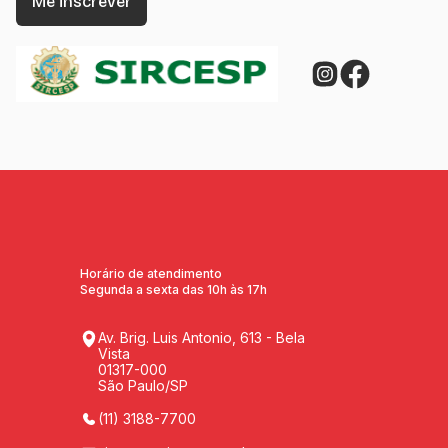
Horário de atendimento
Segunda a sexta das 10h às 17h
Av. Brig. Luis Antonio, 613 - Bela
Vista
01317-000
São Paulo/SP
(11) 3188-7700