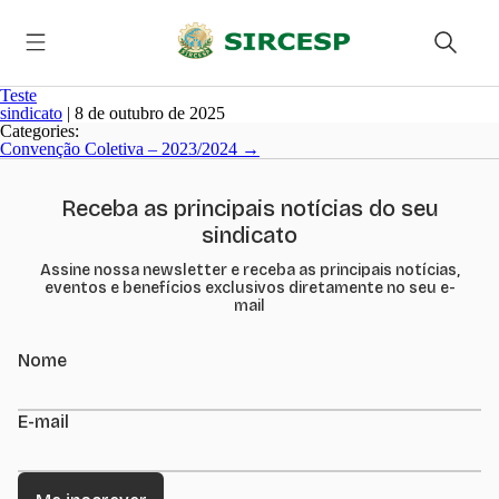
Teste
sindicato
|
8 de outubro de 2025
Categories:
Navegação
Convenção Coletiva – 2023/2024
→
de
Post
Receba as principais notícias do seu
sindicato
Assine nossa newsletter e receba as principais notícias,
eventos e benefícios exclusivos diretamente no seu e-
mail
Nome
E-mail