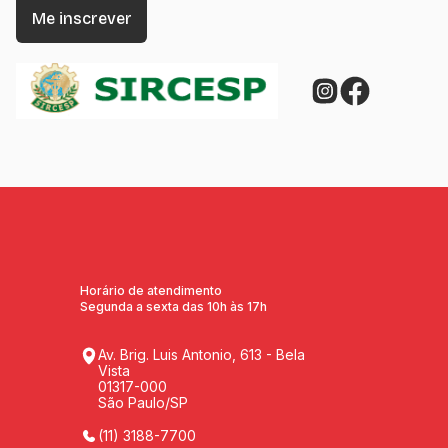
Horário de atendimento
Segunda a sexta das 10h às 17h
Av. Brig. Luis Antonio, 613 - Bela
Vista
01317-000
São Paulo/SP
(11) 3188-7700