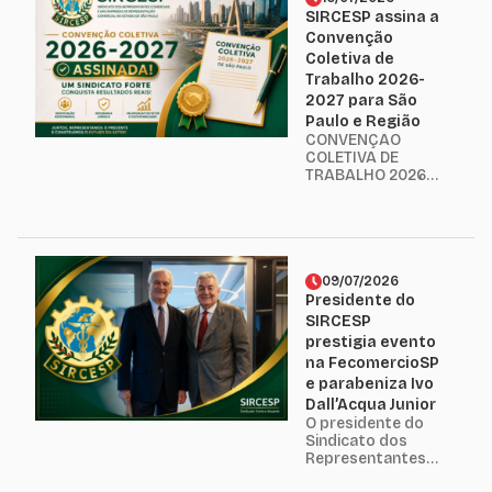
entidades
SIRCESP assina a
parceiras As
Convenção
empresas que
Coletiva de
participam de
Trabalho 2026-
Sistemas de
2027 para São
Logística Reversa
(SLRs) ou
Paulo e Região
contratam
CONVENÇÃO
serviços de
COLETIVA DE
coleta seletiva,
TRABALHO 2026 –
reciclagem e
2027 EAA-SP –
gestão de
São Paulo-SP,
resíduos...
Embu-Guaçu,
Francisco
Morato-SP e
Taboão da Serra-
09/07/2026
SP Prezado
Presidente do
Afiliado, O
SIRCESP
SIRCESP é o
prestigia evento
representante
na FecomercioSP
legal da categoria
e parabeniza Ivo
econômica das
empresas de
Dall’Acqua Junior
representação
O presidente do
comercial no
Sindicato dos
Estado de São
Representantes
Paulo, cabendo-
Comerciais e das
lhe,...