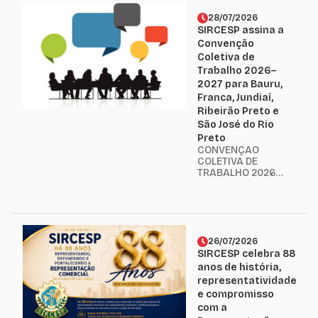
28/07/2026
SIRCESP assina a
Convenção
Coletiva de
Trabalho 2026–
2027 para Bauru,
Franca, Jundiaí,
Ribeirão Preto e
São José do Rio
Preto
CONVENÇÃO
COLETIVA DE
TRABALHO 2026 –
2027 ASEAAC –
Bauru, Franca,
Jundiaí, Ribeirão
Preto, São José
do Rio Preto e
respectivas
26/07/2026
regiões Prezado
SIRCESP celebra 88
Afiliado, O
anos de história,
SIRCESP é o
representatividade
representante
e compromisso
legal da categoria
com a
econômica das