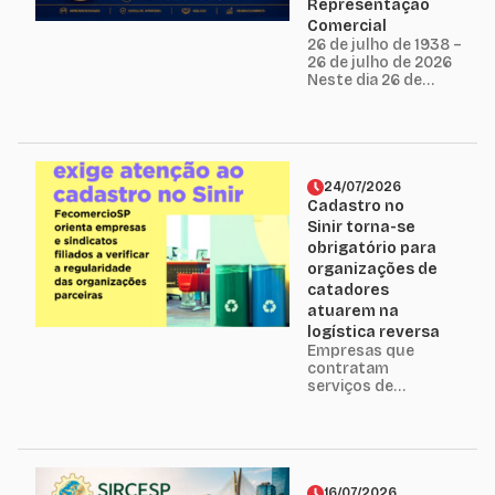
empresas de
Representação
representação
Comercial
comercial...
26 de julho de 1938 –
26 de julho de 2026
Neste dia 26 de
julho, o Sindicato
dos Representantes
Comerciais e das
Empresas de
Representação
Comercial no
24/07/2026
Estado de São Paulo
Cadastro no
– SIRCESP celebra
Sinir torna-se
88 anos de história,
obrigatório para
consolidando...
organizações de
catadores
atuarem na
logística reversa
Empresas que
contratam
serviços de
coleta,
reciclagem e
gestão de
resíduos devem
verificar a
regularidade das
16/07/2026