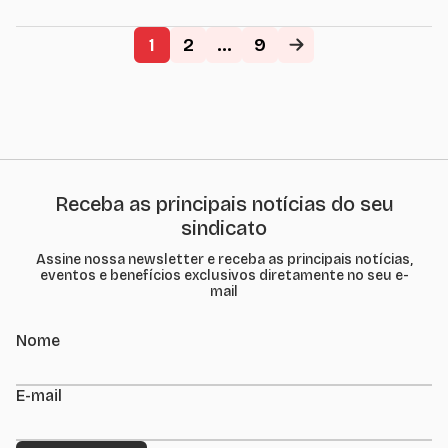
Empresas de
Representação
Comercial no
1
2
...
9
Estado de São
Paulo SIRCESP, Sr.
Siram Cordovil
Teixeira, esteve
presente no
seminário
promovido pela
FecomercioSP em
parceria com a
Comissão
Receba as principais notícias do seu
Especial da
sindicato
Câmara dos
Deputados,...
Assine nossa newsletter e receba as principais notícias,
eventos e benefícios exclusivos diretamente no seu e-
mail
Nome
E-mail